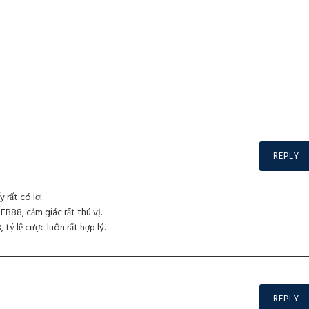
REPLY
rất có lợi.
 FB88, cảm giác rất thú vị.
tỷ lệ cược luôn rất hợp lý.
REPLY