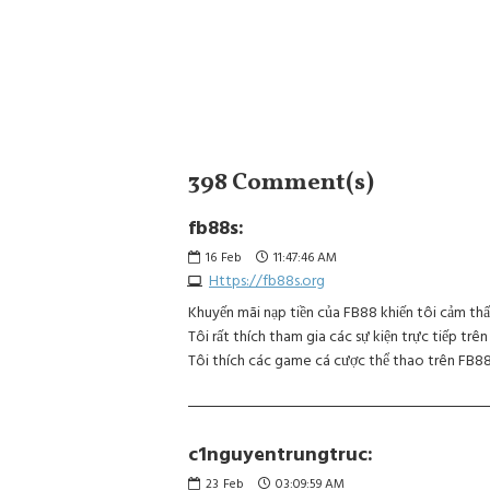
398 Comment(s)
fb88s:
16
Feb
11:47:46 AM
Https://fb88s.org
Khuyến mãi nạp tiền của FB88 khiến tôi cảm thấy 
Tôi rất thích tham gia các sự kiện trực tiếp trên
Tôi thích các game cá cược thể thao trên FB88, 
c1nguyentrungtruc:
23
Feb
03:09:59 AM