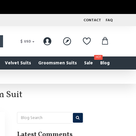
CONTACT
FAQ
$
USD
HOT
Velvet Suits
Groomsmen Suits
Sale
Blog
m Suit
Latest Comments