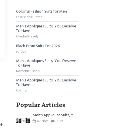
Colorful Fashion Suits for Men
calorie calculator
Men's Appliques Suits, You Deserve
To Have
ClaribelBlakely
Black Prom Suits For 2026
edfvbg
Men's Appliques Suits, You Deserve
To Have
DomenicSisson
Men's Appliques Suits, You Deserve
To Have
Cathryn
Popular Articles
Men's Appliques Suits, You Deserve To Have
07
Nov
3349
se