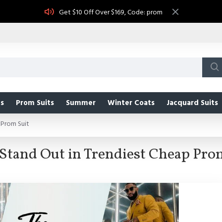
Get $10 Off Over $169, Code: prom
s
Prom Suits
Summer
Winter Coats
Jacquard Suits
 Prom Suit
Stand Out in Trendiest Cheap Pro