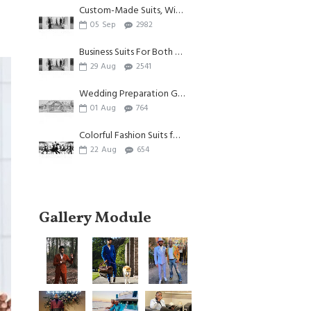
Custom-Made Suits, Witnessing Individuality And Beauty
05
Sep
2982
Business Suits For Both Summer And Autumn
29
Aug
2541
Wedding Preparation Guide| Appliques Suits for Wedding
01
Aug
764
Colorful Fashion Suits for Men
22
Aug
654
Gallery Module