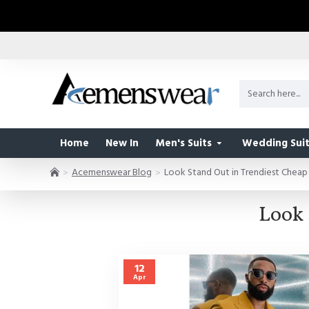
Home
New In
Men's Suits
Wedding Suit
Acemenswear Blog
Look Stand Out in Trendiest Cheap
Look 
12
Apr