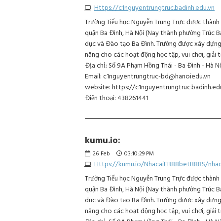
Https://c1nguyentrungtruc.badinh.edu.vn
Trường Tiểu học Nguyễn Trung Trực được thành 
quận Ba Đình, Hà Nội (Nay thành phường Trúc B
dục và Đào tạo Ba Đình. Trường được xây dựng
năng cho các hoạt động học tập, vui chơi, giải tr
Địa chỉ: Số 9A Phạm Hồng Thái - Ba Đình - Hà N
Email: c1nguyentrungtruc-bd@hanoiedu.vn
website: https://c1nguyentrungtruc.badinh.ed
Điện thoại: 438261441
kumu.io:
26
Feb
03:10:29 PM
Https://kumu.io/NhacaiFB88betB88S/nha
Trường Tiểu học Nguyễn Trung Trực được thành 
quận Ba Đình, Hà Nội (Nay thành phường Trúc B
dục và Đào tạo Ba Đình. Trường được xây dựng
năng cho các hoạt động học tập, vui chơi, giải tr